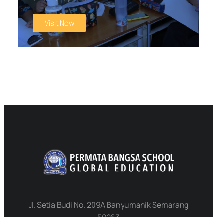
Visit Now
Jl. Setia Budi No. 209A Banyumanik Semarang