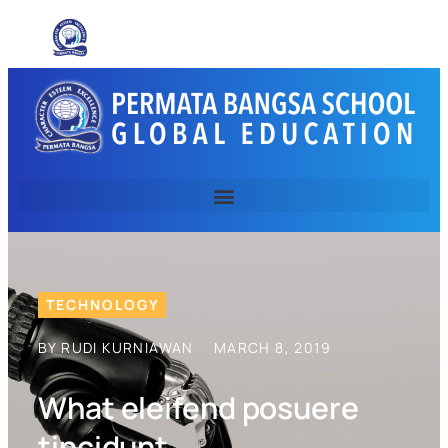
TECHNOLOGY
BY RUDI KURNIAWAN
MARCH 8, 2019
What eleifend posuere
tincidunt