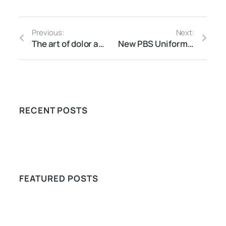
Previous:
Next:
The art of dolor amet placerat
New PBS Uniforms – Ready to Order
RECENT POSTS
FEATURED POSTS